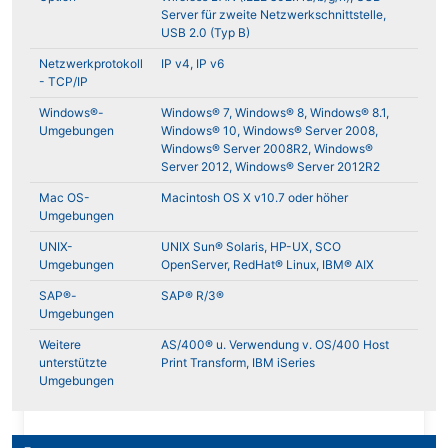
Server für zweite Netzwerkschnittstelle,
USB 2.0 (Typ B)
Netzwerkprotokoll
IP v4, IP v6
- TCP/IP
Windows®-
Windows® 7, Windows® 8, Windows® 8.1,
Umgebungen
Windows® 10, Windows® Server 2008,
Windows® Server 2008R2, Windows®
Server 2012, Windows® Server 2012R2
Mac OS-
Macintosh OS X v10.7 oder höher
Umgebungen
UNIX-
UNIX Sun® Solaris, HP-UX, SCO
Umgebungen
OpenServer, RedHat® Linux, IBM® AIX
SAP®-
SAP® R/3®
Umgebungen
Weitere
AS/400® u. Verwendung v. OS/400 Host
unterstützte
Print Transform, IBM iSeries
Umgebungen