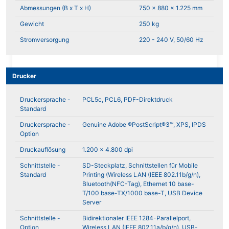
Abmessungen (B x T x H)
750 x 880 x 1.225 mm
Gewicht
250 kg
Stromversorgung
220 - 240 V, 50/60 Hz
Drucker
Druckersprache -
PCL5c, PCL6, PDF-Direktdruck
Standard
Druckersprache -
Genuine Adobe ®PostScript®3™, XPS, IPDS
Option
Druckauflösung
1.200 x 4.800 dpi
Schnittstelle -
SD-Steckplatz, Schnittstellen für Mobile
Standard
Printing (Wireless LAN (IEEE 802.11b/g/n),
Bluetooth(NFC-Tag), Ethernet 10 base-
T/100 base-TX/1000 base-T, USB Device
Server
Schnittstelle -
Bidirektionaler IEEE 1284-Parallelport,
Option
Wireless LAN (IEEE 802.11a/b/g/n), USB-